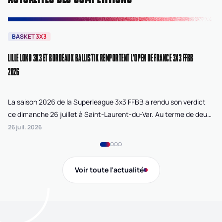
BASKET 3X3
B
LILLE LOKO 3X3 ET BORDEAUX BALLISTIK REMPORTENT L'OPEN DE FRANCE 3X3 FFBB
NA
2026
La saison 2026 de la Superleague 3x3 FFBB a rendu son verdict
Le
ce dimanche 26 juillet à Saint-Laurent-du-Var. Au terme de deux
La
journées de compétition disputées sur la plage Cousteau, Lille
di
26 juil. 2026
24 
Loko 3x3 chez les féminines et Bordeaux Ballistik chez les
Ju
masculins ont remporté l'Open de France 3x3 FFBB.
Na
Gi
Voir toute l'actualité
de