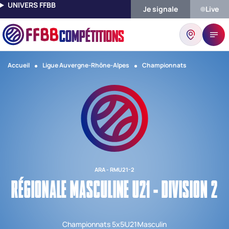
UNIVERS FFBB
Je signale
Live
COMPÉTITIONS
Accueil
Ligue Auvergne-Rhône-Alpes
Championnats
ARA - RMU21-2
RÉGIONALE MASCULINE U21 - DIVISION 2
Championnats 5x5
U21
Masculin