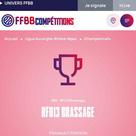
UNIVERS FFBB
Je signale
Live
COMPÉTITIONS
Accueil
Ligue Auvergne-Rhône-Alpes
Championnats
ARA - RFU13 Brassage
RFU13 BRASSAGE
Plateau
U13
Féminin