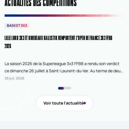
ACTUALITÉS DES COMPÉTITIONS
BASKET 3X3
B
LILLE LOKO 3X3 ET BORDEAUX BALLISTIK REMPORTENT L'OPEN DE FRANCE 3X3 FFBB
NA
2026
La saison 2026 de la Superleague 3x3 FFBB a rendu son verdict
Le
ce dimanche 26 juillet à Saint-Laurent-du-Var. Au terme de deux
La
journées de compétition disputées sur la plage Cousteau, Lille
di
26 juil. 2026
24 
Loko 3x3 chez les féminines et Bordeaux Ballistik chez les
Ju
masculins ont remporté l'Open de France 3x3 FFBB.
Na
Gi
Voir toute l'actualité
de