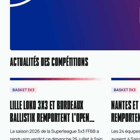
ACTUALITÉS DES COMPÉTITIONS
BASKET 3X3
BASKET 3X3
LILLE LOKO 3X3 ET BORDEAUX
NANTES ET
BALLISTIK REMPORTENT L'OPEN
REMPORTEN
DE FRANCE 3X3 FFBB 2026
3X3 FFBB
La saison 2026 de la Superleague 3x3 FFBB a
Les 24 équipes
rendu son verdict ce dimanche 26 juillet à Saint-
avaient à Sain