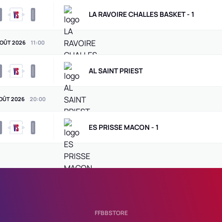
0
0
LA RAVOIRE CHALLES BASKET - 1
AOÛT 2026
11
:
00
0
0
AL SAINT PRIEST
OÛT 2026
20
:
00
0
0
ES PRISSE MACON - 1
FFBBSTORE