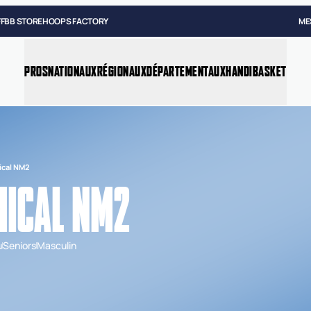
FFBB STORE
HOOPS FACTORY
ME
PROS
NATIONAUX
RÉGIONAUX
DÉPARTEMENTAUX
HANDIBASKET
ical NM2
ICAL NM2
u
Seniors
Masculin