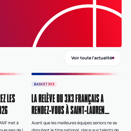
B
Voir toute l'actualité
BASKET 3X3
EZ LES
LA RELÈVE DU 3X3 FRANÇAIS A
026
RENDEZ-VOUS À SAINT-LAURENT-
DU-VAR
 MAIF met à
Avant que les meilleures équipes seniors ne se
joueuses de la
disputent le titre national, place aux talents de