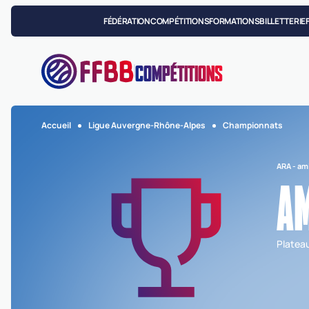
FÉDÉRATION
COMPÉTITIONS
FORMATIONS
BILLETTERIE
COMPÉTITIONS
Accueil
Ligue Auvergne-Rhône-Alpes
Championnats
ARA - am
AM
Platea