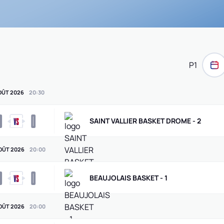
P1
AOÛT 2026
20
:
30
0
0
SAINT VALLIER BASKET DROME - 2
OÛT 2026
20
:
00
0
0
BEAUJOLAIS BASKET - 1
OÛT 2026
20
:
00