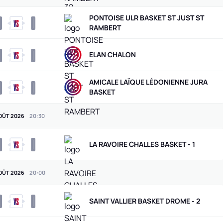
PONTOISE ULR BASKET ST JUST ST
0
0
RAMBERT
0
0
ELAN CHALON
AMICALE LAÏQUE LÉDONIENNE JURA
0
0
BASKET
OÛT 2026
20
:
30
0
0
LA RAVOIRE CHALLES BASKET - 1
OÛT 2026
20
:
00
0
0
SAINT VALLIER BASKET DROME - 2