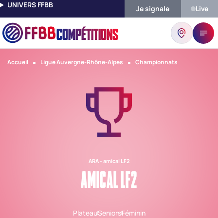
UNIVERS FFBB
Je signale
Live
COMPÉTITIONS
Accueil
Ligue Auvergne-Rhône-Alpes
Championnats
ARA - amical LF2
AMICAL LF2
Plateau
Seniors
Féminin