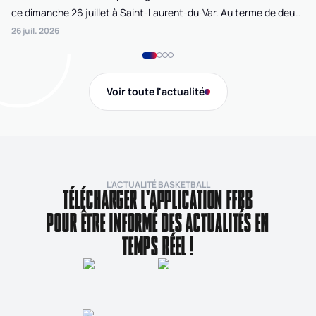
ce dimanche 26 juillet à Saint-Laurent-du-Var. Au terme de deux
La
journées de compétition disputées sur la plage Cousteau, Lille
di
26 juil. 2026
24 
Loko 3x3 chez les féminines et Bordeaux Ballistik chez les
Ju
masculins ont remporté l'Open de France 3x3 FFBB.
Na
Gi
Voir toute l'actualité
de
L’ACTUALITÉ BASKETBALL
TÉLÉCHARGER L'APPLICATION FFBB
POUR ÊTRE INFORMÉ DES ACTUALITÉS EN
TEMPS RÉEL !