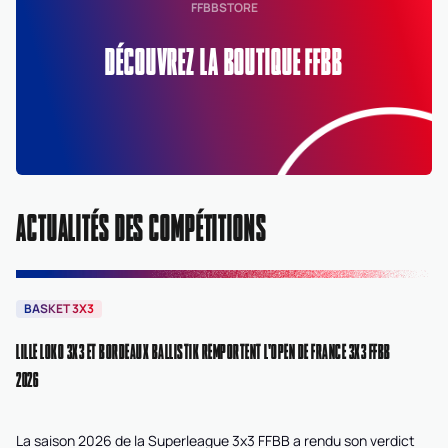
FFBBSTORE
DÉCOUVREZ LA BOUTIQUE FFBB
ACTUALITÉS DES COMPÉTITIONS
BASKET 3X3
B
LILLE LOKO 3X3 ET BORDEAUX BALLISTIK REMPORTENT L'OPEN DE FRANCE 3X3 FFBB
NA
2026
La saison 2026 de la Superleague 3x3 FFBB a rendu son verdict
Le