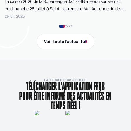
La saison 2026 de la Superleague 3x3 FFBB a rendu son verdict
Le
ce dimanche 26 juillet à Saint-Laurent-du-Var. Au terme de deux
La
journées de compétition disputées sur la plage Cousteau, Lille
di
26 juil. 2026
24 
Loko 3x3 chez les féminines et Bordeaux Ballistik chez les
Ju
masculins ont remporté l'Open de France 3x3 FFBB.
Na
Gi
Voir toute l'actualité
de
L’ACTUALITÉ BASKETBALL
TÉLÉCHARGER L'APPLICATION FFBB
POUR ÊTRE INFORMÉ DES ACTUALITÉS EN
TEMPS RÉEL !