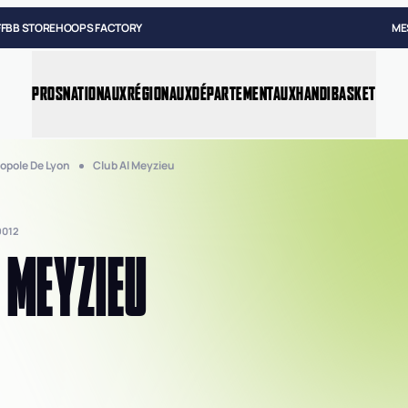
FFBB STORE
HOOPS FACTORY
ME
PROS
NATIONAUX
RÉGIONAUX
DÉPARTEMENTAUX
HANDIBASKET
opole De Lyon
Club Al Meyzieu
9012
 MEYZIEU