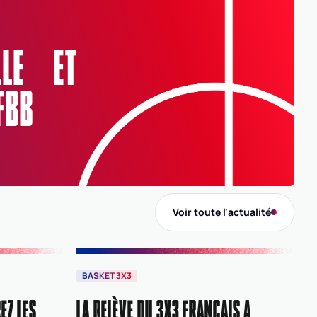
ARA
AUVERGNE-RHÔNE-ALPES
Comité
ELLE ET
0069
RHONE ET METROPOLE DE LYON
FBB
Voir toute l'actualité
BASKET 3X3
EZ LES
LA RELÈVE DU 3X3 FRANÇAIS A