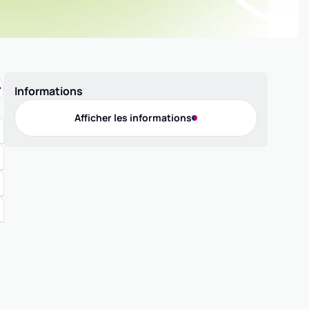
Informations
Afficher les informations
Offres de pratique
Compétition 5x5
Compétition MiniBasket
Labellisation
Contact
Téléphone
0478314557
Adresse
PLACE DE L'EUROPE, 69330 MEYZIEU