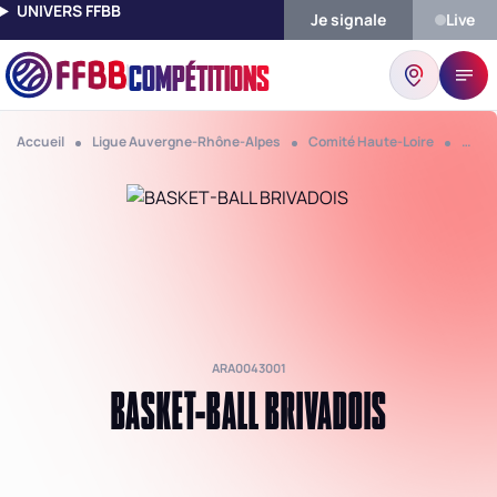
UNIVERS FFBB
Je signale
Live
COMPÉTITIONS
Accueil
Ligue Auvergne-Rhône-Alpes
Comité Haute-Loire
Club 
ARA0043001
BASKET-BALL BRIVADOIS