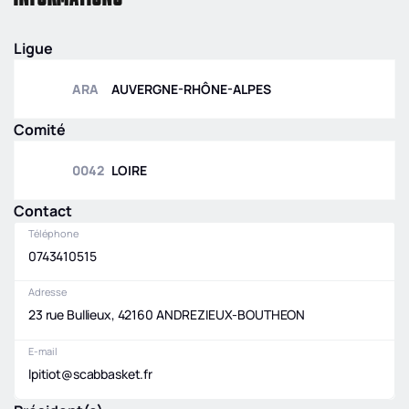
ELITE
FEDE
|
CSM TOUR 1
FEDE
|
NMU18
AMICAL
ELITE
|
POULE B
Ligue
BETCLIC ELITE
ARA
|
AMICAL
ARA
AUVERGNE-RHÔNE-ALPES
BETCLIC ELITE
4
e
0
Comité
AMICAL NMU18
ARA
|
AMICAL
0042
LOIRE
NMU18
Contact
1
e
0
Téléphone
0743410515
Adresse
23 rue Bullieux, 42160 ANDREZIEUX-BOUTHEON
E-mail
lpitiot@scabbasket.fr