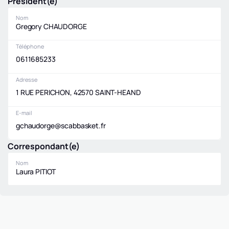
Président(e)
Nom
Gregory CHAUDORGE
Téléphone
0611685233
Adresse
1 RUE PERICHON, 42570 SAINT-HEAND
E-mail
gchaudorge@scabbasket.fr
Correspondant(e)
Nom
Laura PITIOT