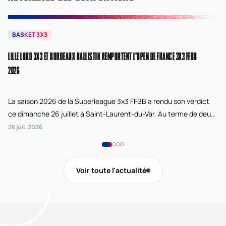
BASKET 3X3
B
LILLE LOKO 3X3 ET BORDEAUX BALLISTIK REMPORTENT L'OPEN DE FRANCE 3X3 FFBB
NA
2026
La saison 2026 de la Superleague 3x3 FFBB a rendu son verdict
Le
ce dimanche 26 juillet à Saint-Laurent-du-Var. Au terme de deux
La
journées de compétition disputées sur la plage Cousteau, Lille
di
26 juil. 2026
24 
Loko 3x3 chez les féminines et Bordeaux Ballistik chez les
Ju
masculins ont remporté l'Open de France 3x3 FFBB.
Na
Gi
Voir toute l'actualité
de