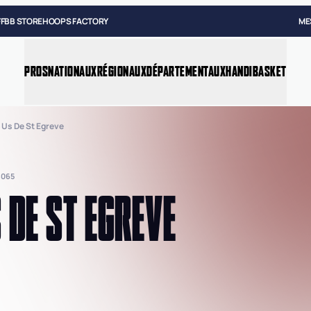
FFBB STORE
HOOPS FACTORY
ME
PROS
NATIONAUX
RÉGIONAUX
DÉPARTEMENTAUX
HANDIBASKET
 Us De St Egreve
8065
 DE ST EGREVE