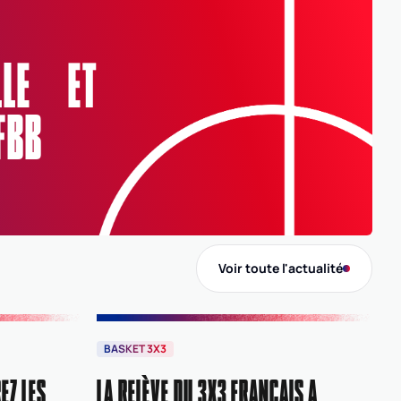
Ligue
ARA
AUVERGNE-RHÔNE-ALPES
ELLE ET
Comité
FBB
0038
ISERE
Voir toute l'actualité
BASKET 3X3
EZ LES
LA RELÈVE DU 3X3 FRANÇAIS A