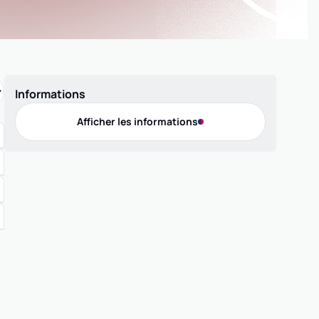
Informations
Afficher les informations
Offres de pratique
Compétition 3x3
Compétition 5x5
Compétition MiniBasket
Loisir 5x5
Labellisation
Contact
Téléphone
0616716850
Adresse