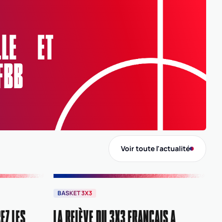
Adresse
Chemin du Monarié, 38240 Meylan
Ligue
ELLE ET
ARA
AUVERGNE-RHÔNE-ALPES
FBB
Comité
0038
ISERE
Voir toute l'actualité
BASKET 3X3
EZ LES
LA RELÈVE DU 3X3 FRANÇAIS A