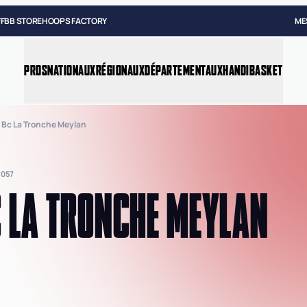
FFBB STORE
HOOPS FACTORY
ME
PROS
NATIONAUX
RÉGIONAUX
DÉPARTEMENTAUX
HANDIBASKET
 Bc La Tronche Meylan
057
 LA TRONCHE MEYLAN