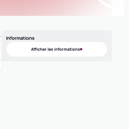
Informations
Afficher les informations
Offres de pratique
Compétition 3x3
Compétition 5x5
Compétition MiniBasket
Entreprise 3x3
Entreprise 5x5
Loisir 3x3
Loisir 5x5
Labellisation
Label FFBB Citoyen MAIF 1 étoile
Contact
Téléphone