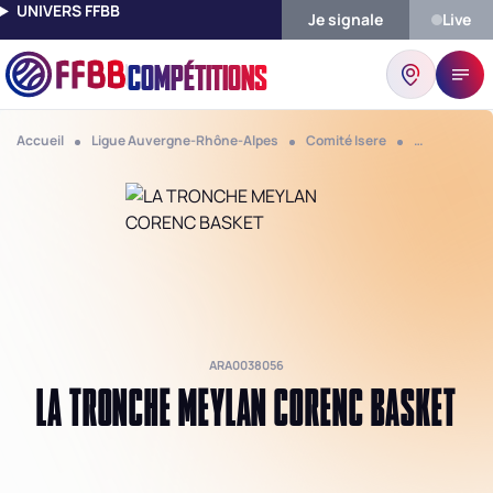
UNIVERS FFBB
Je signale
Live
COMPÉTITIONS
Accueil
Ligue Auvergne-Rhône-Alpes
Comité Isere
Club La Tro
ARA0038056
LA TRONCHE MEYLAN CORENC BASKET