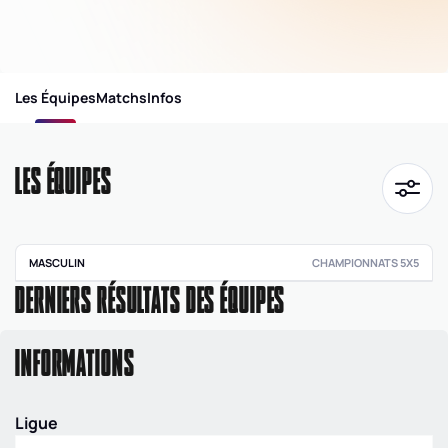
Les Équipes
Matchs
Infos
LES ÉQUIPES
MASCULIN
CHAMPIONNATS 5X5
DERNIERS RÉSULTATS DES ÉQUIPES
Pré régionale
masculine
0038
|
PRM
|
POULE
INFORMATIONS
A
Ligue