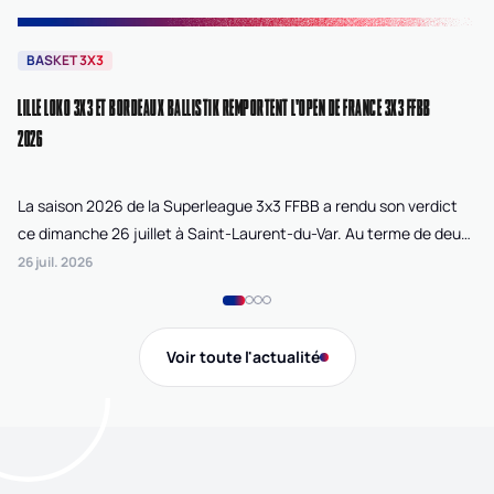
BASKET 3X3
B
LILLE LOKO 3X3 ET BORDEAUX BALLISTIK REMPORTENT L'OPEN DE FRANCE 3X3 FFBB
NA
2026
La saison 2026 de la Superleague 3x3 FFBB a rendu son verdict
Le
ce dimanche 26 juillet à Saint-Laurent-du-Var. Au terme de deux
La
journées de compétition disputées sur la plage Cousteau, Lille
di
26 juil. 2026
24 
Loko 3x3 chez les féminines et Bordeaux Ballistik chez les
Ju
masculins ont remporté l'Open de France 3x3 FFBB.
Na
Gi
Voir toute l'actualité
de