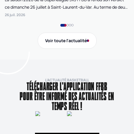
ce dimanche 26 juillet à Saint-Laurent-du-Var. Au terme de deux
La
journées de compétition disputées sur la plage Cousteau, Lille
di
26 juil. 2026
24 
Loko 3x3 chez les féminines et Bordeaux Ballistik chez les
Ju
masculins ont remporté l'Open de France 3x3 FFBB.
Na
Gi
Voir toute l'actualité
de
L’ACTUALITÉ BASKETBALL
TÉLÉCHARGER L'APPLICATION FFBB
POUR ÊTRE INFORMÉ DES ACTUALITÉS EN
TEMPS RÉEL !