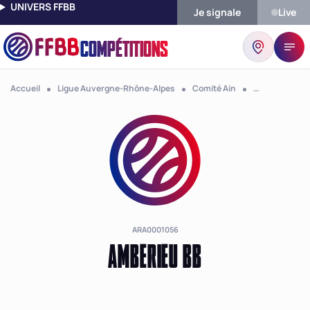
UNIVERS FFBB
Je signale
Live
COMPÉTITIONS
Accueil
Ligue Auvergne-Rhône-Alpes
Comité Ain
Club Amberie
ARA0001056
AMBERIEU BB