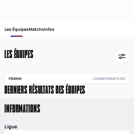
Les Équipes
Matchs
Infos
LES ÉQUIPES
FÉMININ
CHAMPIONNATS 5X5
DERNIERS RÉSULTATS DES ÉQUIPES
Régionale
féminine
seniors -
Division 3
INFORMATIONS
ARA
|
RF3
|
POULE
E
Ligue