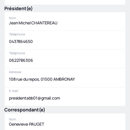
Président(e)
Nom
Jean Michel CHANTEREAU
Téléphone
0437864650
Téléphone
0622786306
Adresse
108 rue du repos, 01500 AMBRONAY
E-mail
presidentabb01@gmail.com
Correspondant(e)
Nom
Genevieve PAUGET