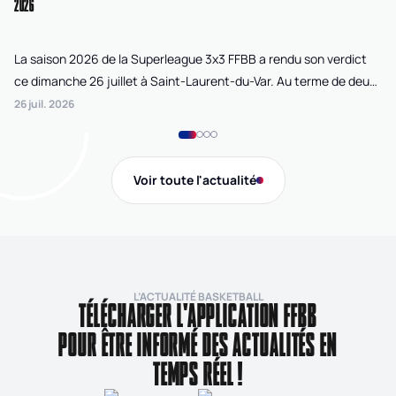
2026
La saison 2026 de la Superleague 3x3 FFBB a rendu son verdict
Le
ce dimanche 26 juillet à Saint-Laurent-du-Var. Au terme de deux
La
journées de compétition disputées sur la plage Cousteau, Lille
di
26 juil. 2026
24 
Loko 3x3 chez les féminines et Bordeaux Ballistik chez les
Ju
masculins ont remporté l'Open de France 3x3 FFBB.
Na
Gi
Voir toute l'actualité
de
L’ACTUALITÉ BASKETBALL
TÉLÉCHARGER L'APPLICATION FFBB
POUR ÊTRE INFORMÉ DES ACTUALITÉS EN
TEMPS RÉEL !