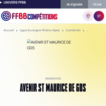
UNIVERS FFBB
Je signale
Live
COMPÉTITIONS
Accueil
Ligue Auvergne-Rhône-Alpes
Comité Ain
Club Avenir S
ARA0001033
AVENIR ST MAURICE DE GDS