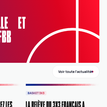
Nom
SALLE POLYVALENTE
ELLE ET
Adresse
Rue du Stade, 01510 Artemare
FBB
Ligue
ARA
AUVERGNE-RHÔNE-ALPES
Comité
0001
AIN
Voir toute l'actualité
BASKET 3X3
EZ LES
LA RELÈVE DU 3X3 FRANÇAIS A