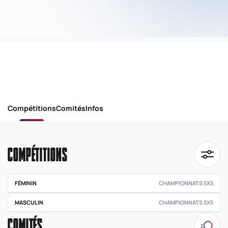
Compétitions
Comités
Infos
COMPÉTITIONS
FÉMININ
CHAMPIONNATS 5X5
Pré régionale
MASCULIN
CHAMPIONNATS 5X5
féminine
COMITÉS
Pré régionale