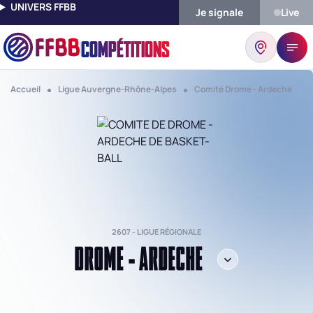
UNIVERS FFBB
Je signale
Live
COMPÉTITIONS
Accueil
Ligue Auvergne-Rhône-Alpes
Comité Drome - Ardeche
2607 - LIGUE RÉGIONALE
DROME - ARDECHE