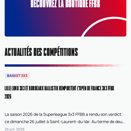
DÉCOUVREZ LA BOUTIQUE FFBB
ACTUALITÉS DES COMPÉTITIONS
BASKET 3X3
B
LILLE LOKO 3X3 ET BORDEAUX BALLISTIK REMPORTENT L'OPEN DE FRANCE 3X3 FFBB
NA
2026
La saison 2026 de la Superleague 3x3 FFBB a rendu son verdict
Le
ce dimanche 26 juillet à Saint-Laurent-du-Var. Au terme de deux
La
journées de compétition disputées sur la plage Cousteau, Lille
di
26 juil. 2026
24 