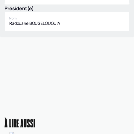
Départementale
Président(e)
masculine U13
Nom
Radouane BOUSELOUGUIA
À LIRE AUSSI