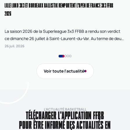
LILLE LOKO 3X3 ET BORDEAUX BALLISTIK REMPORTENT L'OPEN DE FRANCE 3X3 FFBB
NA
2026
La saison 2026 de la Superleague 3x3 FFBB a rendu son verdict
Le
ce dimanche 26 juillet à Saint-Laurent-du-Var. Au terme de deux
La
journées de compétition disputées sur la plage Cousteau, Lille
di
26 juil. 2026
24 
Loko 3x3 chez les féminines et Bordeaux Ballistik chez les
Ju
masculins ont remporté l'Open de France 3x3 FFBB.
Na
Gi
Voir toute l'actualité
de
L’ACTUALITÉ BASKETBALL
TÉLÉCHARGER L'APPLICATION FFBB
POUR ÊTRE INFORMÉ DES ACTUALITÉS EN