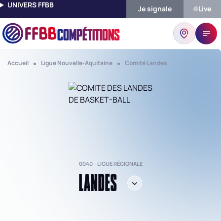
UNIVERS FFBB
Je signale
Live
COMPÉTITIONS
Accueil
Ligue Nouvelle-Aquitaine
Comité Landes
0040 - LIGUE RÉGIONALE
LANDES