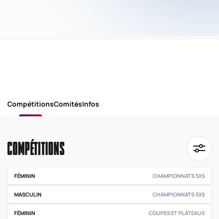
Compétitions
Comités
Infos
COMPÉTITIONS
FÉMININ
CHAMPIONNATS 5X5
Pré régionale
MASCULIN
CHAMPIONNATS 5X5
féminine
Pré régionale
FÉMININ
COUPES ET PLATEAUX
COUPE
Départementale