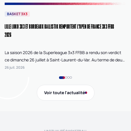
BASKET 3X3
B
LILLE LOKO 3X3 ET BORDEAUX BALLISTIK REMPORTENT L'OPEN DE FRANCE 3X3 FFBB
NA
2026
La saison 2026 de la Superleague 3x3 FFBB a rendu son verdict
Le
ce dimanche 26 juillet à Saint-Laurent-du-Var. Au terme de deux
La
journées de compétition disputées sur la plage Cousteau, Lille
di
26 juil. 2026
24 
Loko 3x3 chez les féminines et Bordeaux Ballistik chez les
Ju
masculins ont remporté l'Open de France 3x3 FFBB.
Na
Gi
Voir toute l'actualité
de