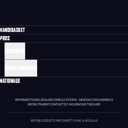
HANDIBASKET
PROS
RÉGIONAUX
DÉPARTEMENTAUX
NATIONAUX
RGPD
MENTIONS LÉGALES
CONSULTATIONS - MISE EN CONCURRENCE
RECRUTEMENT
CONTACTEZ-NOUS
NOUS TROUVER
©FFBB 2025
SITE PAR SWEET PUNK & APSULIS