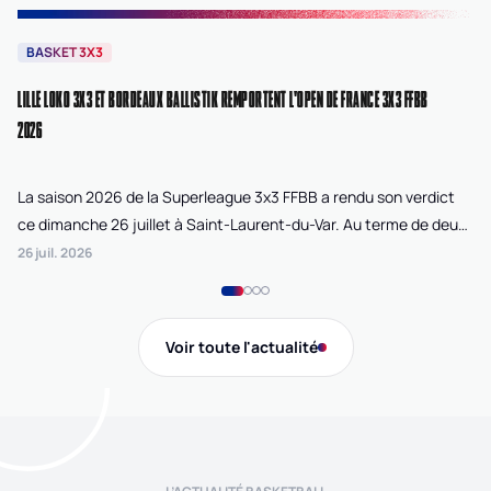
BASKET 3X3
B
LILLE LOKO 3X3 ET BORDEAUX BALLISTIK REMPORTENT L'OPEN DE FRANCE 3X3 FFBB
NA
2026
La saison 2026 de la Superleague 3x3 FFBB a rendu son verdict
Le
ce dimanche 26 juillet à Saint-Laurent-du-Var. Au terme de deux
La
journées de compétition disputées sur la plage Cousteau, Lille
di
26 juil. 2026
24 
Loko 3x3 chez les féminines et Bordeaux Ballistik chez les
Ju
masculins ont remporté l'Open de France 3x3 FFBB.
Na
Gi
Voir toute l'actualité
de