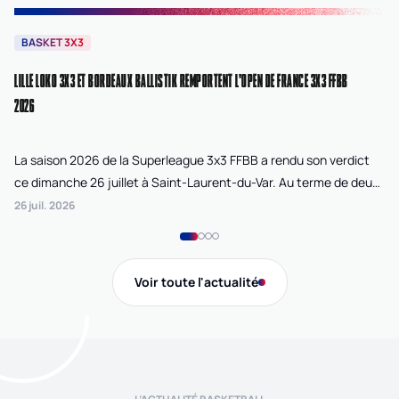
BASKET 3X3
B
LILLE LOKO 3X3 ET BORDEAUX BALLISTIK REMPORTENT L'OPEN DE FRANCE 3X3 FFBB
NA
2026
La saison 2026 de la Superleague 3x3 FFBB a rendu son verdict
Le
ce dimanche 26 juillet à Saint-Laurent-du-Var. Au terme de deux
La
journées de compétition disputées sur la plage Cousteau, Lille
di
26 juil. 2026
24 
Loko 3x3 chez les féminines et Bordeaux Ballistik chez les
Ju
masculins ont remporté l'Open de France 3x3 FFBB.
Na
Gi
Voir toute l'actualité
de