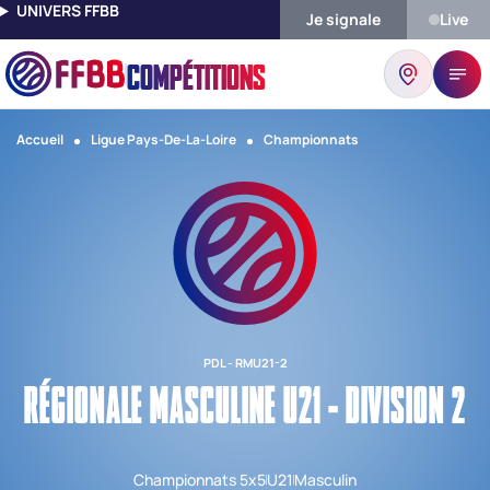
UNIVERS FFBB
Je signale
Live
COMPÉTITIONS
Accueil
Ligue Pays-De-La-Loire
Championnats
PDL - RMU21-2
RÉGIONALE MASCULINE U21 - DIVISION 2
Championnats 5x5
U21
Masculin