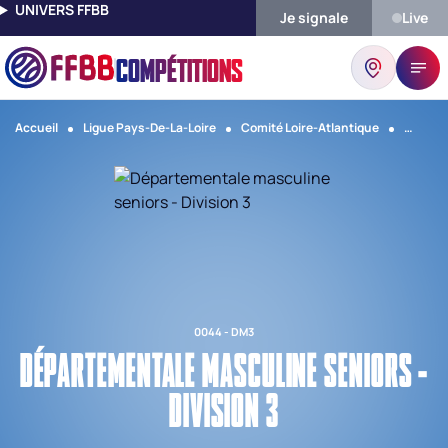
UNIVERS FFBB
Je signale
Live
COMPÉTITIONS
Accueil
Ligue Pays-De-La-Loire
Comité Loire-Atlantique
Départe
0044 - DM3
DÉPARTEMENTALE MASCULINE SENIORS -
DIVISION 3