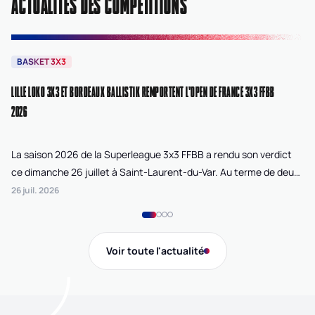
ACTUALITÉS DES COMPÉTITIONS
BASKET 3X3
B
LILLE LOKO 3X3 ET BORDEAUX BALLISTIK REMPORTENT L'OPEN DE FRANCE 3X3 FFBB
NA
2026
La saison 2026 de la Superleague 3x3 FFBB a rendu son verdict
Le
ce dimanche 26 juillet à Saint-Laurent-du-Var. Au terme de deux
La
journées de compétition disputées sur la plage Cousteau, Lille
di
26 juil. 2026
24 
Loko 3x3 chez les féminines et Bordeaux Ballistik chez les
Ju
masculins ont remporté l'Open de France 3x3 FFBB.
Na
Gi
Voir toute l'actualité
de