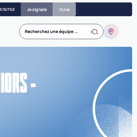
Je signale
Live
S OUTILS
Recherchez une équipe ...
IORS -