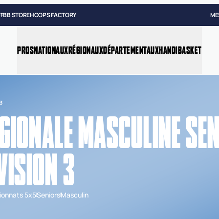
FFBB STORE
HOOPS FACTORY
ME
PROS
NATIONAUX
RÉGIONAUX
DÉPARTEMENTAUX
HANDIBASKET
3
GIONALE MASCULINE SEN
VISION 3
onnats 5x5
Seniors
Masculin