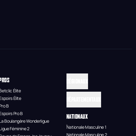
PROS
RÉGIONAUX
Betclic Élite
Espoirs Élite
DÉPARTEMENTAUX
Pro B
Espoirs Pro B
NATIONAUX
La Boulangère Wonderligue
Nationale Masculine 1
Ligue Féminine 2
Nationale Masculine 2