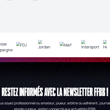
RESTEZ INFORMÉS AVEC LA NEWSLETTER FFBB !
us soyez professionnel ou amateur, joueur, arbitre ou adhérent, journal
simple curieux, restez connecté aux actualités FFBB.