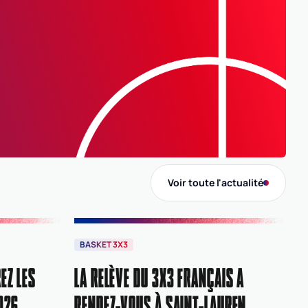
B
Voir toute l'actualité
BASKET 3X3
EZ LES
LA RELÈVE DU 3X3 FRANÇAIS A
026
RENDEZ-VOUS À SAINT-LAURENT-