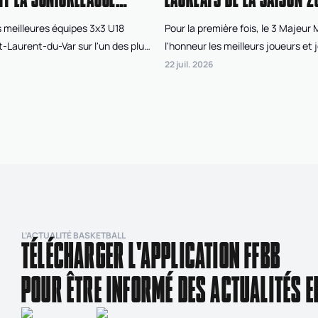
 meilleures équipes 3x3 U18
Pour la première fois, le 3 Majeur
t-Laurent-du-Var sur l'un des plus
l'honneur les meilleurs joueurs et 
de France pour disputer l'Open de
saison de Superleague 3x3 FFBB. À
22 juil. 2026
, le tournoi final de la
votes du public, des organisateur
Après deux jours de compétition
et d'un jury d'experts, trois joueur
nt Nantes West Union, dans la
joueuses ont été récompensés po
inine, et Bordeaux Gironde, chez
performances tout au long des qu
 qui ont remporté cette édition
la saison régulière.
iorleague 3x3 FFBB.
L’ACTUALITÉ BASKETBALL
TÉLÉCHARGER L'APPLICATION FFBB
POUR ÊTRE INFORMÉ DES ACTUALITÉS E