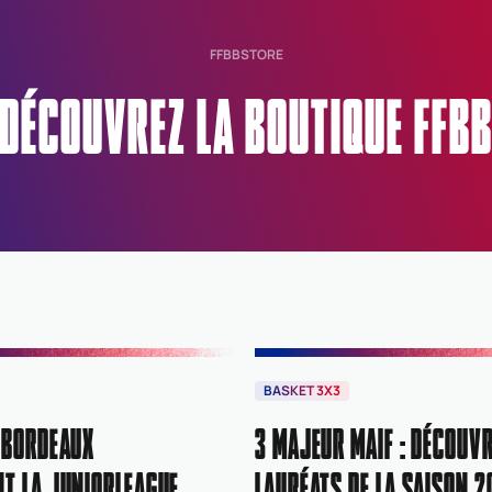
FFBBSTORE
DÉCOUVREZ LA BOUTIQUE FFB
BASKET 3X3
 BORDEAUX
3 MAJEUR MAIF : DÉCOUVR
T LA JUNIORLEAGUE
LAURÉATS DE LA SAISON 2