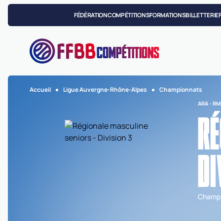
FÉDÉRATION
COMPÉTITIONS
FORMATIONS
BILLETTERIE
COMPÉTITIONS
Accueil
Ligue Auvergne-Rhône-Alpes
Championnats
ARA - RM
RÉ
DI
Champi