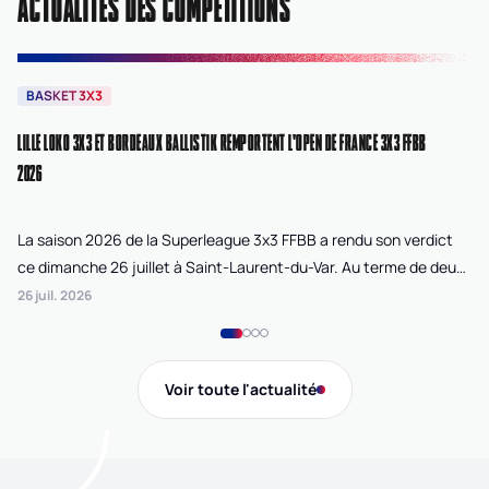
ACTUALITÉS DES COMPÉTITIONS
BASKET 3X3
B
LILLE LOKO 3X3 ET BORDEAUX BALLISTIK REMPORTENT L'OPEN DE FRANCE 3X3 FFBB
NA
2026
La saison 2026 de la Superleague 3x3 FFBB a rendu son verdict
Le
ce dimanche 26 juillet à Saint-Laurent-du-Var. Au terme de deux
La
journées de compétition disputées sur la plage Cousteau, Lille
di
26 juil. 2026
24 
Loko 3x3 chez les féminines et Bordeaux Ballistik chez les
Ju
masculins ont remporté l'Open de France 3x3 FFBB.
Na
Gi
Voir toute l'actualité
de