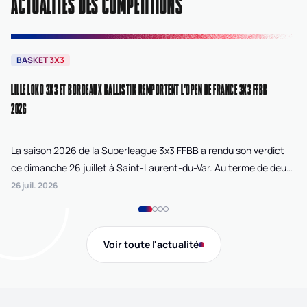
ACTUALITÉS DES COMPÉTITIONS
BASKET 3X3
B
LILLE LOKO 3X3 ET BORDEAUX BALLISTIK REMPORTENT L'OPEN DE FRANCE 3X3 FFBB
NA
2026
La saison 2026 de la Superleague 3x3 FFBB a rendu son verdict
Le
ce dimanche 26 juillet à Saint-Laurent-du-Var. Au terme de deux
La
journées de compétition disputées sur la plage Cousteau, Lille
di
26 juil. 2026
24 
Loko 3x3 chez les féminines et Bordeaux Ballistik chez les
Ju
masculins ont remporté l'Open de France 3x3 FFBB.
Na
Gi
Voir toute l'actualité
de