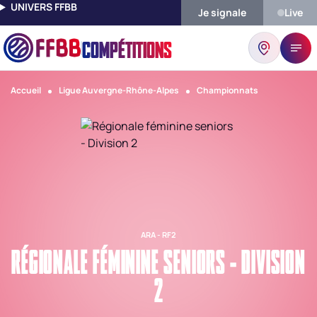
UNIVERS FFBB
Je signale
Live
COMPÉTITIONS
Accueil
Ligue Auvergne-Rhône-Alpes
Championnats
ARA - RF2
RÉGIONALE FÉMININE SENIORS - DIVISION
2