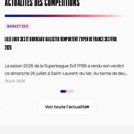
ACTUALITÉS DES COMPÉTITIONS
BASKET 3X3
B
LILLE LOKO 3X3 ET BORDEAUX BALLISTIK REMPORTENT L'OPEN DE FRANCE 3X3 FFBB
NA
2026
La saison 2026 de la Superleague 3x3 FFBB a rendu son verdict
Le
ce dimanche 26 juillet à Saint-Laurent-du-Var. Au terme de deux
La
journées de compétition disputées sur la plage Cousteau, Lille
di
26 juil. 2026
24 
Loko 3x3 chez les féminines et Bordeaux Ballistik chez les
Ju
masculins ont remporté l'Open de France 3x3 FFBB.
Na
Gi
Voir toute l'actualité
de