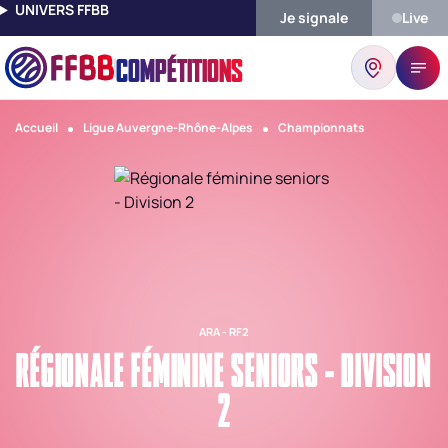
UNIVERS FFBB
Je signale
Live
COMPÉTITIONS
Accueil
Ligue Auvergne-Rhône-Alpes
Championnats
ARA - RF2
RÉGIONALE FÉMININE SENIORS - DIVISION
2