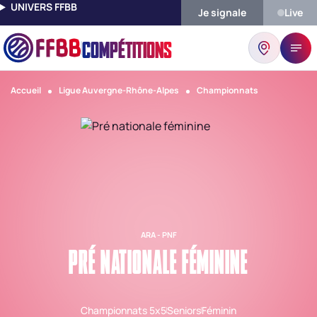
UNIVERS FFBB
Je signale
Live
COMPÉTITIONS
Accueil
Ligue Auvergne-Rhône-Alpes
Championnats
ARA - PNF
PRÉ NATIONALE FÉMININE
Championnats 5x5
Seniors
Féminin