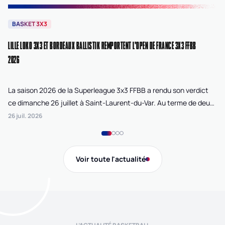
BASKET 3X3
B
LILLE LOKO 3X3 ET BORDEAUX BALLISTIK REMPORTENT L'OPEN DE FRANCE 3X3 FFBB
NA
2026
La saison 2026 de la Superleague 3x3 FFBB a rendu son verdict
Le
ce dimanche 26 juillet à Saint-Laurent-du-Var. Au terme de deux
La
journées de compétition disputées sur la plage Cousteau, Lille
di
26 juil. 2026
24 
Loko 3x3 chez les féminines et Bordeaux Ballistik chez les
Ju
masculins ont remporté l'Open de France 3x3 FFBB.
Na
Gi
Voir toute l'actualité
de