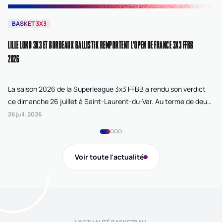
BASKET 3X3
B
LILLE LOKO 3X3 ET BORDEAUX BALLISTIK REMPORTENT L'OPEN DE FRANCE 3X3 FFBB
NA
2026
La saison 2026 de la Superleague 3x3 FFBB a rendu son verdict
Le
ce dimanche 26 juillet à Saint-Laurent-du-Var. Au terme de deux
La
journées de compétition disputées sur la plage Cousteau, Lille
di
26 juil. 2026
24 
Loko 3x3 chez les féminines et Bordeaux Ballistik chez les
Ju
masculins ont remporté l'Open de France 3x3 FFBB.
Na
Gi
Voir toute l'actualité
de