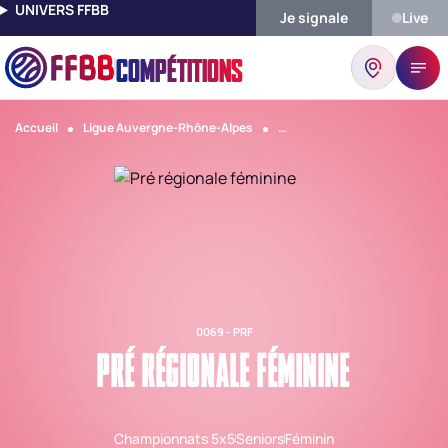
UNIVERS FFBB
Je signale
Live
COMPÉTITIONS
Accueil
Ligue Auvergne-Rhône-Alpes
Comité Rhone Et Metropole D
0069 - PRF
PRÉ RÉGIONALE FÉMININE
Championnats 5x5
Seniors
Féminin