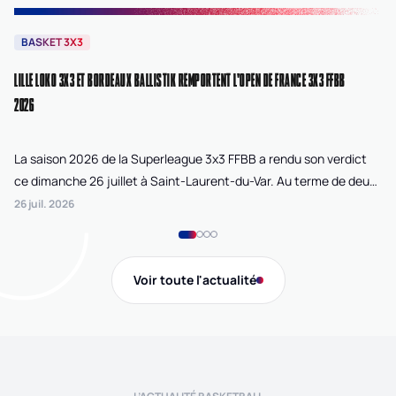
BASKET 3X3
B
LILLE LOKO 3X3 ET BORDEAUX BALLISTIK REMPORTENT L'OPEN DE FRANCE 3X3 FFBB
NA
2026
La saison 2026 de la Superleague 3x3 FFBB a rendu son verdict
Le
ce dimanche 26 juillet à Saint-Laurent-du-Var. Au terme de deux
La
journées de compétition disputées sur la plage Cousteau, Lille
di
26 juil. 2026
24 
Loko 3x3 chez les féminines et Bordeaux Ballistik chez les
Ju
masculins ont remporté l'Open de France 3x3 FFBB.
Na
Gi
Voir toute l'actualité
de