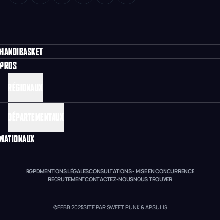
HANDIBASKET
PROS
RÉGIONAUX
DÉPARTEMENTAUX
NATIONAUX
RGPD
MENTIONS LÉGALES
CONSULTATIONS - MISE EN CONCURRENCE
RECRUTEMENT
CONTACTEZ-NOUS
NOUS TROUVER
©FFBB 2025
SITE PAR SWEET PUNK & APSULIS