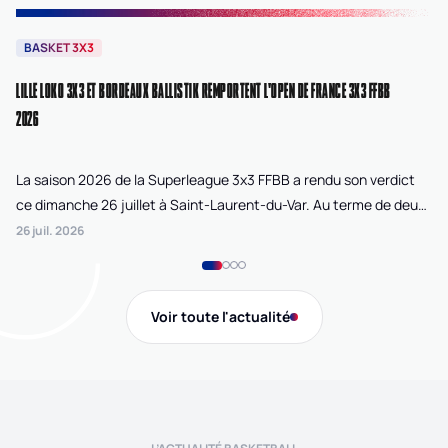
BASKET 3X3
B
LILLE LOKO 3X3 ET BORDEAUX BALLISTIK REMPORTENT L'OPEN DE FRANCE 3X3 FFBB
NA
2026
La saison 2026 de la Superleague 3x3 FFBB a rendu son verdict
Le
ce dimanche 26 juillet à Saint-Laurent-du-Var. Au terme de deux
La
journées de compétition disputées sur la plage Cousteau, Lille
di
26 juil. 2026
24 
Loko 3x3 chez les féminines et Bordeaux Ballistik chez les
Ju
masculins ont remporté l'Open de France 3x3 FFBB.
Na
Gi
Voir toute l'actualité
de