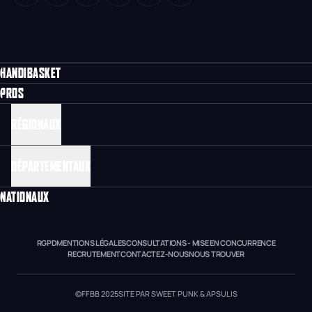
HANDIBASKET
PROS
RÉGIONAUX
DÉPARTEMENTAUX
NATIONAUX
RGPD
MENTIONS LÉGALES
CONSULTATIONS - MISE EN CONCURRENCE
RECRUTEMENT
CONTACTEZ-NOUS
NOUS TROUVER
©FFBB 2025
SITE PAR SWEET PUNK & APSULIS