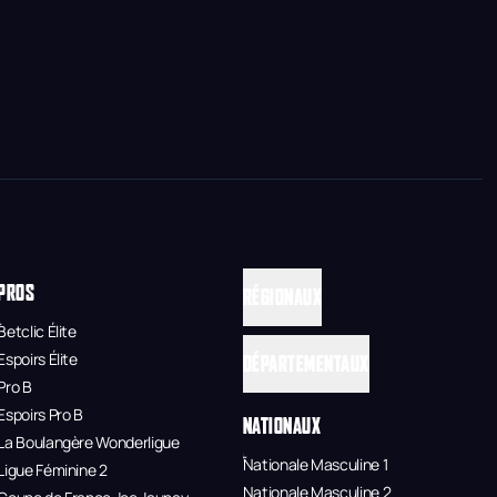
PROS
RÉGIONAUX
Betclic Élite
Espoirs Élite
DÉPARTEMENTAUX
Pro B
Espoirs Pro B
NATIONAUX
La Boulangère Wonderligue
Nationale Masculine 1
Ligue Féminine 2
Nationale Masculine 2