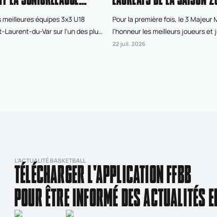
 meilleures équipes 3x3 U18
Pour la première fois, le 3 Majeur
t-Laurent-du-Var sur l'un des plus
l'honneur les meilleurs joueurs et 
de France pour disputer l'Open de
saison de Superleague 3x3 FFBB. À
22 juil. 2026
, le tournoi final de la
votes du public, des organisateur
Après deux jours de compétition
et d'un jury d'experts, trois joueur
nt Nantes West Union, dans la
joueuses ont été récompensés po
inine, et Bordeaux Gironde, chez
performances tout au long des qu
 qui ont remporté cette édition
la saison régulière.
iorleague 3x3 FFBB.
L’ACTUALITÉ BASKETBALL
TÉLÉCHARGER L'APPLICATION FFBB
POUR ÊTRE INFORMÉ DES ACTUALITÉS E