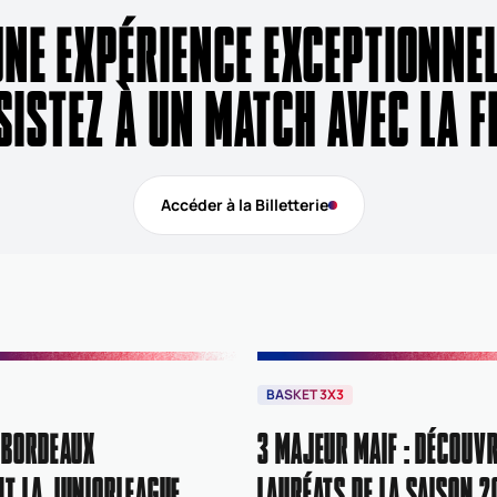
UNE EXPÉRIENCE EXCEPTIONN
SISTEZ À UN MATCH AVEC LA F
Accéder à la Billetterie
BASKET 3X3
 BORDEAUX
3 MAJEUR MAIF : DÉCOUVR
T LA JUNIORLEAGUE
LAURÉATS DE LA SAISON 2