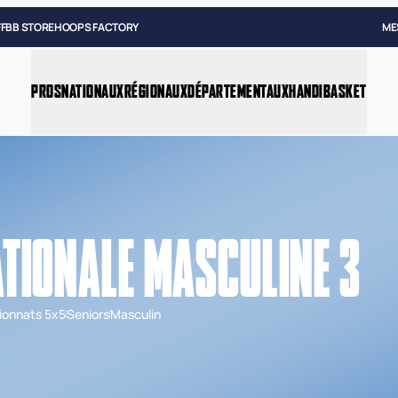
FFBB STORE
HOOPS FACTORY
ME
PROS
NATIONAUX
RÉGIONAUX
DÉPARTEMENTAUX
HANDIBASKET
TIONALE MASCULINE 3
onnats 5x5
Seniors
Masculin