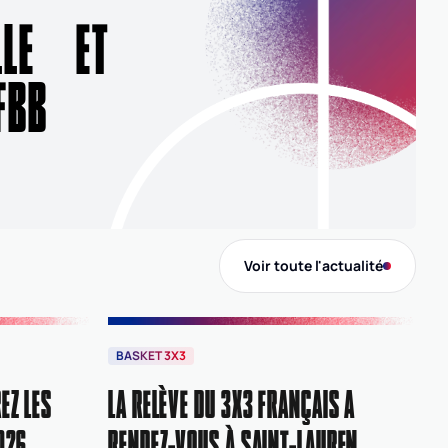
ELLE ET
FBB
Voir toute l'actualité
BASKET 3X3
EZ LES
LA RELÈVE DU 3X3 FRANÇAIS A
026
RENDEZ-VOUS À SAINT-LAURENT-