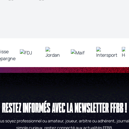
RESTEZ INFORMÉS AVEC LA NEWSLETTER FFBB !
us soyez professionnel ou amateur, joueur, arbitre ou adhérent, journal
simple curieux, restez connecté aux actualités FFBB.