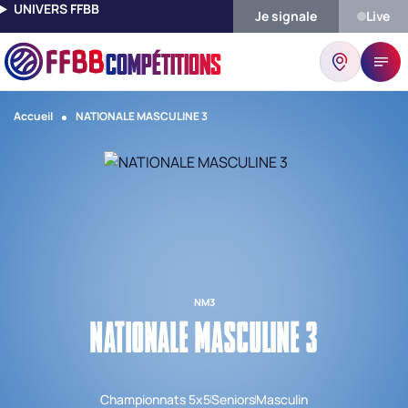
UNIVERS FFBB
Je signale
Live
COMPÉTITIONS
Accueil
NATIONALE MASCULINE 3
NM3
NATIONALE MASCULINE 3
Championnats 5x5
Seniors
Masculin